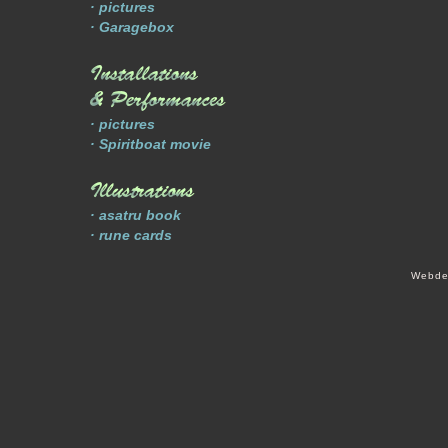
· pictures
· Garagebox
· pictures
· Spiritboat movie
· asatru book
· rune cards
Webde