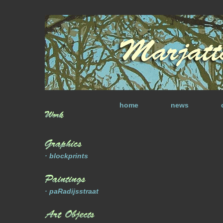
home
news
· blockprints
· paRadijsstraat