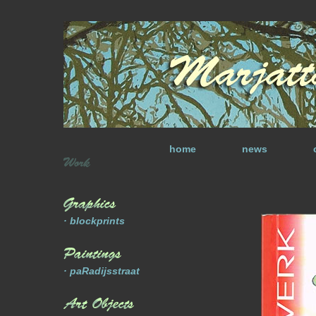
home
news
· blockprints
· paRadijsstraat