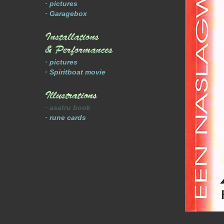
· pictures
· Garagebox
· pictures
· Spiritboat movie
· asatru book
· rune cards