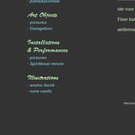
· paRadijsstraat
site voo
Finse ku
· pictures
· Garagebox
atelierr
· pictures
· Spiritboat movie
· asatru book
· rune cards
Webde