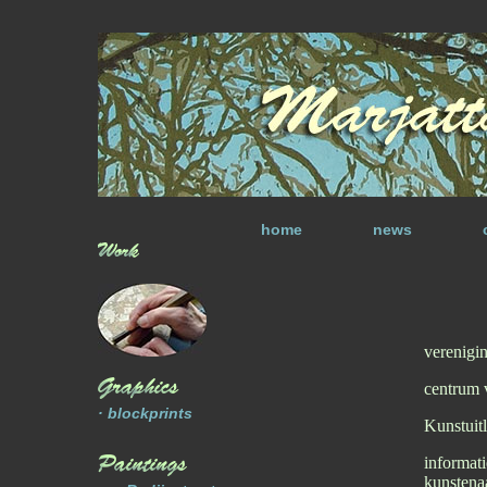
home
news
verenigi
centrum 
· blockprints
Kunstuitl
informati
kunstenaa